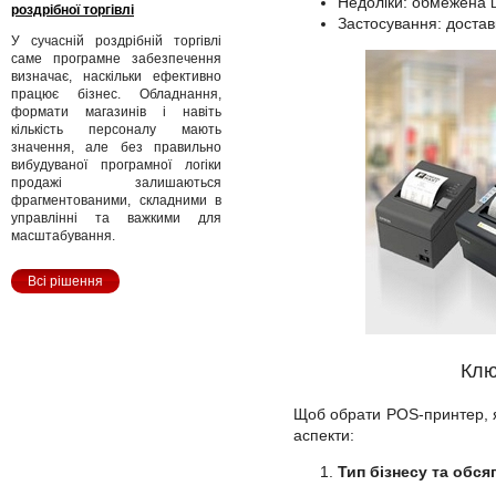
Недоліки: обмежена 
роздрібної торгівлі
Застосування: доставк
У сучасній роздрібній торгівлі
саме програмне забезпечення
визначає, наскільки ефективно
працює бізнес. Обладнання,
формати магазинів і навіть
кількість персоналу мають
значення, але без правильно
вибудуваної програмної логіки
продажі залишаються
фрагментованими, складними в
управлінні та важкими для
масштабування.
Всі рішення
Клю
Щоб обрати POS-принтер, як
аспекти:
Тип бізнесу та обся