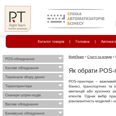
Каталог товарів
|
Головна
|
Автомати
RightTeam
>
Статті та огляди
>
POS-обладнання
Касове обладнання
Як обрати POS-
Термінали збору даних
POS-принтери – важливий 
Термопринтери
бізнесі, транспортних та 
квитанцій або кухонних з
Сканери штрих-кодів
клієнтів. Однак вибір п
різноманітність моделей і х
Вагове обладнання
Банківське обладнання