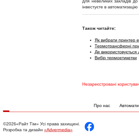
для невеликих закладів д
інвестуєте в автоматизацію
Також читайте:
Як вибрати принтер е
Термотрансферні при
Де використовується 
Вибір термоетикетки
Незареєстровані користува
Про нас
Автомати
©2026«Райт Тім» Усі права захищені.
Розробка та дизайн
«Advermedia»