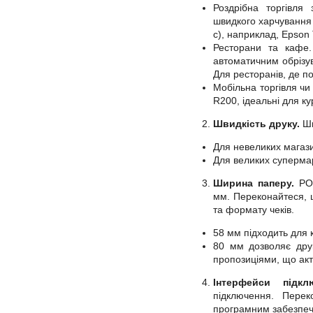
Роздрібна торгівля
швидкого харчування
с), наприклад, Epson 
Ресторани та кафе.
автоматичним обрізув
Для ресторанів, де пот
Мобільна торгівля чи
R200, ідеальні для ку
Швидкість друку.
Шв
Для невеликих магази
Для великих супермар
Ширина паперу.
POS
мм. Переконайтеся, 
та формату чеків.
58 мм підходить для к
80 мм дозволяє друк
пропозиціями, що акт
Інтерфейси підклю
підключення. Пере
програмним забезпеч