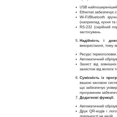
USB найпоширеніший і
Ethernet забезпечує с
Wi-Fi/Bluetooth зру
(наприклад, кухня та 
RS-232 (серійний по
застосувань.
Надійність і дов
використання, тому з
Ресурс термоголовки.
Автоматичний обрізув
Захист від зовнішні
захистом від вологи т
Сумісність із прог
вашою касовою систе
що забезпечує уніве
програмним забезпече
Додаткові функції.
Автоматичний обрізува
Друк QR-кодів і лог
лояльності чи акцій.