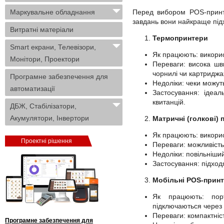
Маркувальне обладнання
Перед вибором POS-принте
завдань вони найкраще під
Витратні матеріали
Термопринтери
Smart екрани, Телевізори,
Як працюють: викорис
Монітори, Проектори
Переваги: висока шви
чорнилі чи картриджа
Програмне забезпечення для
Недоліки: чеки можуть
автоматизації
Застосування: ідеаль
квитанцій.
ДБЖ, Стабілізатори,
Акумулятори, Інвертори
Матричні (голкові) 
Як працюють: викорис
Проектні рішення
Переваги: можливість 
Недоліки: повільніший
Застосування: підходя
Мобільні POS-прин
Як працюють: пор
підключаються через B
Переваги: компактніс
Програмне забезпечення для