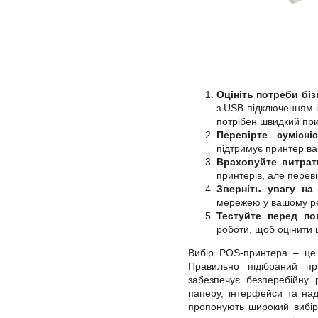
Оцініть потреби біз
з USB-підключенням і
потрібен швидкий при
Перевірте сумісніс
підтримує принтер ва
Враховуйте витратн
принтерів, але перев
Зверніть увагу на 
мережею у вашому ре
Тестуйте перед по
роботи, щоб оцінити ш
Вибір POS-принтера – це 
Правильно підібраний пр
забезпечує безперебійну 
паперу, інтерфейси та наді
пропонують широкий вибір