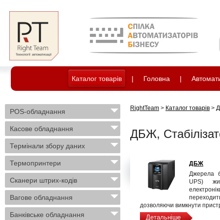
Каталог товарів
|
Головна
|
Автомати
RightTeam
>
Каталог товарів
>
Д
POS-обладнання
Касове обладнання
ДБЖ, Стабілізат
Термінали збору даних
Термопринтери
ДБЖ
Джерела 
Сканери штрих-кодів
UPS) жи
електроні
Вагове обладнання
переход
дозволяючи вимкнути пристр
Банківське обладнання
Детальніше