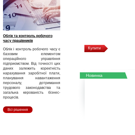
Облік та контроль робочого
часу працівників
Купити
Облік і контроль робочого часу є
базовим елементом
операційного управління
підприємством. Від точності цих
даних залежить коректність
нарахування заробітної плати,
Новинка
планування навантаження
персоналу, дотримання
трудового законодавства та
загальна керованість бізнес-
процесів.
Всі рішення