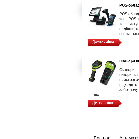
POS-обла
POS-облад
зон: POS-т
та зчитув
надійне т
вписується
Детальніше
Сканери ш
Сканери 
використа
пристрої з
підходять
забезпечу
даних.
Детальніше
Про нас
Автомати