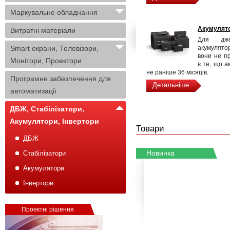
Маркувальне обладнання
Акумулят
Витратні матеріали
Для дже
Smart екрани, Телевізори,
акумулятор
вони не п
Монітори, Проектори
є те, що 
не раніше 36 місяців.
Програмне забезпечення для
Детальніше
автоматизації
ДБЖ, Стабілізатори,
Акумулятори, Інвертори
Товари
ДБЖ
Новинка
Стабілізатори
Акумулятори
Інвертори
Проектні рішення