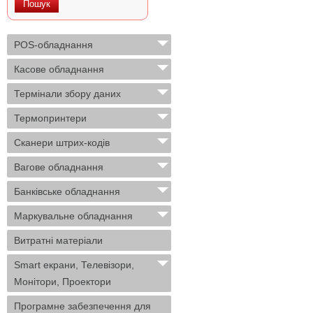
POS-обладнання
Касове обладнання
Термінали збору даних
Термопринтери
Сканери штрих-кодів
Вагове обладнання
Банківське обладнання
Маркувальне обладнання
Витратні матеріали
Smart екрани, Телевізори,
Монітори, Проектори
Програмне забезпечення для