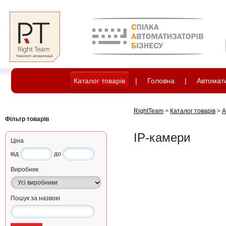
Каталог товарів
|
Головна
|
Автомати
RightTeam
>
Каталог товарів
>
А
Фільтр товарів
IP-камери
Ціна
від
до
Виробник
Пошук за назвою