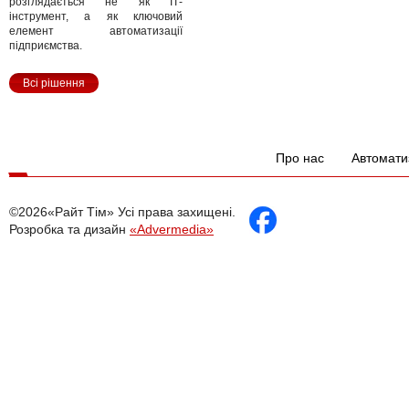
розглядається не як ІТ-
інструмент, а як ключовий
елемент автоматизації
підприємства.
Всі рішення
Про нас
Автомати
©2026«Райт Тім» Усі права захищені.
Розробка та дизайн
«Advermedia»