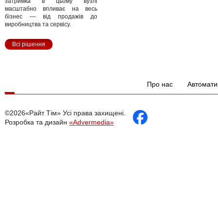
затримка в цьому вузлі
масштабно впливає на весь
бізнес — від продажів до
виробництва та сервісу.
Всі рішення
Про нас
Автомати
©2026«Райт Тім» Усі права захищені.
Розробка та дизайн
«Advermedia»