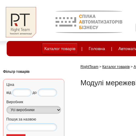
Каталог товарів
|
Головна
|
Автомати
RightTeam
>
Каталог товарів
>
А
Фільтр товарів
Модулі мережев
Ціна
від
до
Виробник
Пошук за назвою