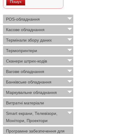
POS-обладнання
Касове обладнання
Термінали збору даних
Термопринтери
Сканери штрих-кодів
Вагове обладнання
Банківське обладнання
Маркувальне обладнання
Витратні матеріали
Smart екрани, Телевізори,
Монітори, Проектори
Програмне забезпечення для