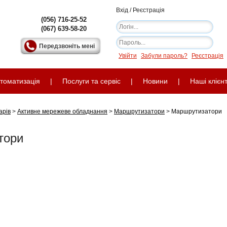
Вхід / Реєстрація
(056) 716-25-52
(067) 639-58-20
Передзвоніть мені
Увійти
Забули пароль?
Реєстрація
томатизація
|
Послуги та сервіс
|
Новини
|
Наші клієн
арів
>
Активне мережеве обладнання
>
Маршрутизатори
>
Маршрутизатори
тори