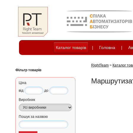
Каталог товарів
|
Головна
|
Ав
RightTeam
>
Каталог тов
Фільтр товарів
Маршрутиза
Ціна
від
до
Виробник
Пошук за назвою