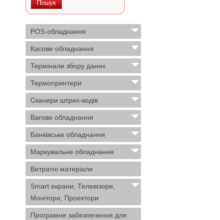
POS-обладнання
Касове обладнання
Термінали збору даних
Термопринтери
Сканери штрих-кодів
Вагове обладнання
Банківське обладнання
Маркувальне обладнання
Витратні матеріали
Smart екрани, Телевізори,
Монітори, Проектори
Програмне забезпечення для