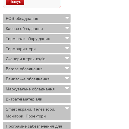
POS-обладнання
Касове обладнання
Термінали збору даних
Термопринтери
Сканери штрих-кодів
Вагове обладнання
Банківське обладнання
Маркувальне обладнання
Витратні матеріали
Smart екрани, Телевізори,
Монітори, Проектори
Програмне забезпечення для