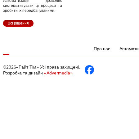
Автоматизація дозволяє
систематизувати ці процеси та
зробити їх передбачуваними.
Всі рішення
Про нас
Автомати
©2026«Райт Тім» Усі права захищені.
Розробка та дизайн
«Advermedia»