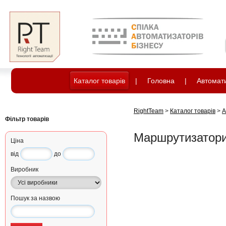
Каталог товарів
|
Головна
|
Автомати
RightTeam
>
Каталог товарів
>
А
Фільтр товарів
Маршрутизатор
Ціна
від
до
Виробник
Пошук за назвою