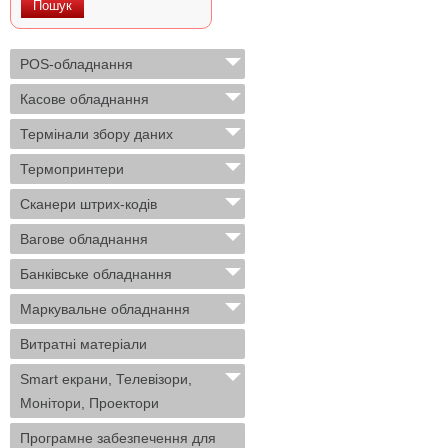
POS-обладнання
Касове обладнання
Термінали збору даних
Термопринтери
Сканери штрих-кодів
Вагове обладнання
Банківське обладнання
Маркувальне обладнання
Витратні матеріали
Smart екрани, Телевізори,
Монітори, Проектори
Програмне забезпечення для