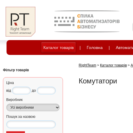
Каталог товарів
|
Головна
|
Автомати
RightTeam
>
Каталог товарів
>
А
Фільтр товарів
Комутатори
Ціна
від
до
Виробник
Пошук за назвою