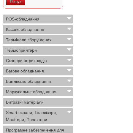
POS-обладнання
Касове обладнання
Термінали збору даних
Термопринтери
Сканери штрих-кодів
Вагове обладнання
Банківське обладнання
Маркувальне обладнання
Витратні матеріали
Smart екрани, Телевізори,
Монітори, Проектори
Програмне забезпечення для