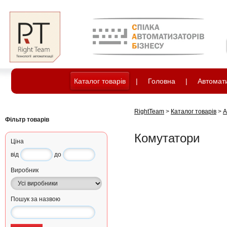
Каталог товарів
|
Головна
|
Автомати
RightTeam
>
Каталог товарів
>
А
Фільтр товарів
Комутатори
Ціна
від
до
Виробник
Пошук за назвою