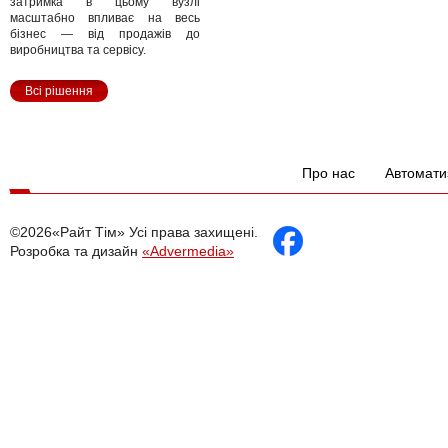
затримка в цьому вузлі
масштабно впливає на весь
бізнес — від продажів до
виробництва та сервісу.
Всі рішення
Про нас
Автомати
©2026«Райт Тім» Усі права захищені.
Розробка та дизайн
«Advermedia»