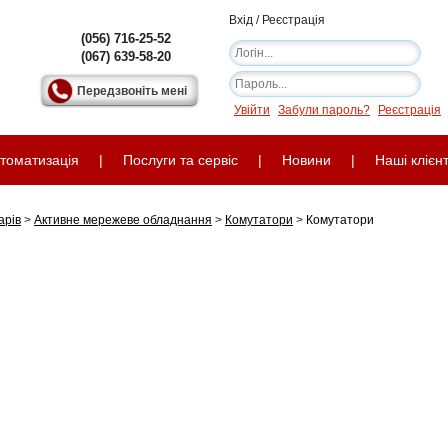
Вхід / Реєстрація
(056) 716-25-52
(067) 639-58-20
Передзвоніть мені
Увійти
Забули пароль?
Реєстрація
томатизація
|
Послуги та сервіс
|
Новини
|
Наші клієн
арів
>
Активне мережеве обладнання
>
Комутатори
>
Комутатори