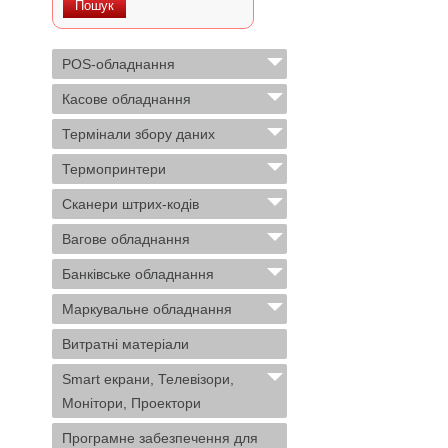
POS-обладнання
Касове обладнання
Термінали збору даних
Термопринтери
Сканери штрих-кодів
Вагове обладнання
Банківське обладнання
Маркувальне обладнання
Витратні матеріали
Smart екрани, Телевізори,
Монітори, Проектори
Програмне забезпечення для