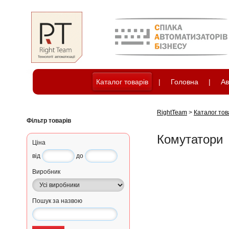
Каталог товарів
|
Головна
|
Ав
RightTeam
>
Каталог тов
Фільтр товарів
Комутатори
Ціна
від
до
Виробник
Пошук за назвою