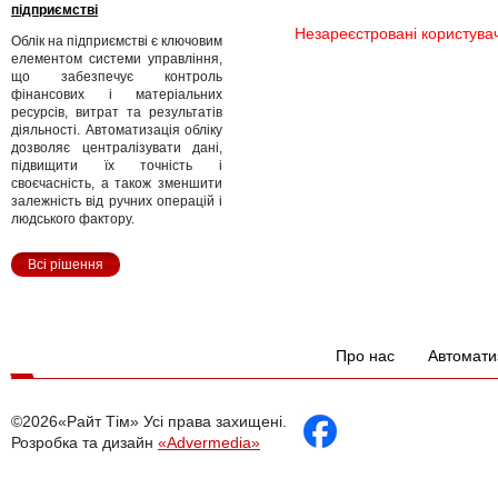
підприємстві
Незареєстровані користува
Облік на підприємстві є ключовим
елементом системи управління,
що забезпечує контроль
фінансових і матеріальних
ресурсів, витрат та результатів
діяльності. Автоматизація обліку
дозволяє централізувати дані,
підвищити їх точність і
своєчасність, а також зменшити
залежність від ручних операцій і
людського фактору.
Всі рішення
Про нас
Автомати
©2026«Райт Тім» Усі права захищені.
Розробка та дизайн
«Advermedia»