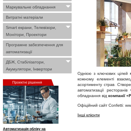
Маркувальне обладнання
Витратні матеріали
Smart екрани, Телевізори,
Монітори, Проектори
Програмне забезпечення для
автоматизації
ДБЖ, Стабілізатори,
Акумулятори, Інвертори
Однією з ключових цілей 
кожному елементі взаємо
Проектні рішення
асортименту страв. Створ
автоматизації ресторанів
обладнання від
компанії «
Офіційний сайт Confetti: ww
Інші клієнти
Автоматизація обліку на