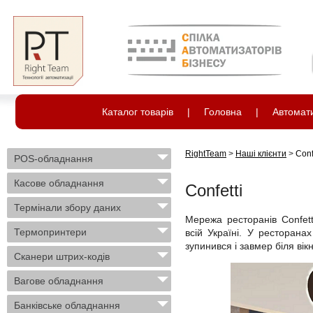
Каталог товарів
|
Головна
|
Автомати
RightTeam
>
Наші клієнти
>
Conf
POS-обладнання
Касове обладнання
Confetti
Термінали збору даних
Мережа ресторанів Confet
Термопринтери
всій Україні. У ресторанах
зупинився і завмер біля вік
Сканери штрих-кодів
Вагове обладнання
Банківське обладнання