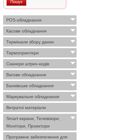
POS-обладнання
Касове обладнання
Термінали збору даних
Термопринтери
Сканери штрих-кодів
Вагове обладнання
Банківське обладнання
Маркувальне обладнання
Витратні матеріали
Smart екрани, Телевізори,
Монітори, Проектори
Програмне забезпечення для