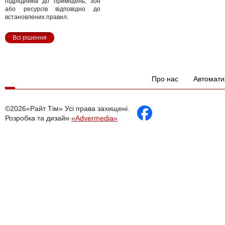
підрядників до приміщень, зон
або ресурсів відповідно до
встановлених правил.
Всі рішення
Про нас
Автомати
©2026«Райт Тім» Усі права захищені.
Розробка та дизайн
«Advermedia»