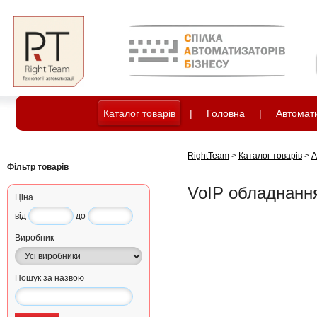
Каталог товарів
|
Головна
|
Автомати
RightTeam
>
Каталог товарів
>
А
Фільтр товарів
VoIP обладнанн
Ціна
від
до
Виробник
Пошук за назвою