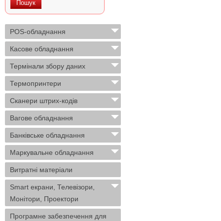
POS-обладнання
Касове обладнання
Термінали збору даних
Термопринтери
Сканери штрих-кодів
Вагове обладнання
Банківське обладнання
Маркувальне обладнання
Витратні матеріали
Smart екрани, Телевізори,
Монітори, Проектори
Програмне забезпечення для