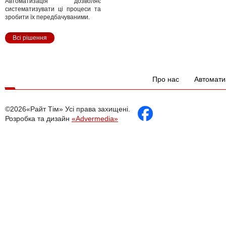
Автоматизація дозволяє
систематизувати ці процеси та
зробити їх передбачуваними.
Всі рішення
Про нас
Автомати
©2026«Райт Тім» Усі права захищені.
Розробка та дизайн
«Advermedia»