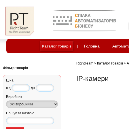
Каталог товарів
|
Головна
|
Автомати
RightTeam
>
Каталог товарів
>
А
Фільтр товарів
IP-камери
Ціна
від
до
Виробник
Пошук за назвою