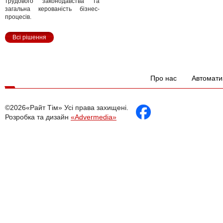
трудового законодавства та
загальна керованість бізнес-
процесів.
Всі рішення
Про нас
Автомати
©2026«Райт Тім» Усі права захищені.
Розробка та дизайн
«Advermedia»