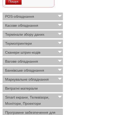
POS-обладнання
Касове обладнання
Термінали збору даних
Термопринтери
Сканери штрих-кодів
Вагове обладнання
Банківське обладнання
Маркувальне обладнання
Витратні матеріали
Smart екрани, Телевізори,
Монітори, Проектори
Програмне забезпечення для