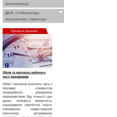
автоматизації
ДБЖ, Стабілізатори,
Акумулятори, Інвертори
Проектні рішення
Облік та контроль робочого
часу працівників
Облік і контроль робочого часу є
базовим елементом
операційного управління
підприємством. Від точності цих
даних залежить коректність
нарахування заробітної плати,
планування навантаження
персоналу, дотримання