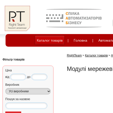
Каталог товарів
|
Головна
|
Автомати
RightTeam
>
Каталог товарів
>
А
Фільтр товарів
Модулі мережев
Ціна
від
до
Виробник
Пошук за назвою