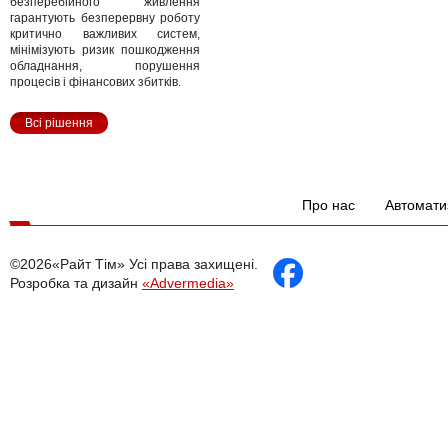
безперебійного живлення
гарантують безперервну роботу
критично важливих систем,
мінімізують ризик пошкодження
обладнання, порушення
процесів і фінансових збитків.
Всі рішення
Про нас
Автомати
©2026«Райт Тім» Усі права захищені.
Розробка та дизайн
«Advermedia»