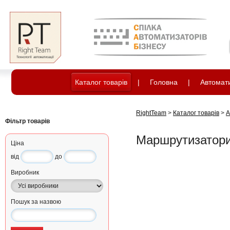
Каталог товарів
|
Головна
|
Автомати
RightTeam
>
Каталог товарів
>
А
Фільтр товарів
Маршрутизатор
Ціна
від
до
Виробник
Пошук за назвою