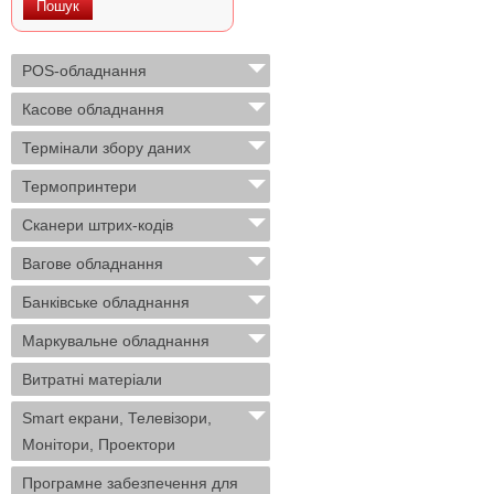
POS-обладнання
Касове обладнання
Термінали збору даних
Термопринтери
Сканери штрих-кодів
Вагове обладнання
Банківське обладнання
Маркувальне обладнання
Витратні матеріали
Smart екрани, Телевізори,
Монітори, Проектори
Програмне забезпечення для