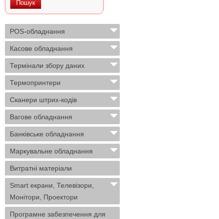
POS-обладнання
Касове обладнання
Термінали збору даних
Термопринтери
Сканери штрих-кодів
Вагове обладнання
Банківське обладнання
Маркувальне обладнання
Витратні матеріали
Smart екрани, Телевізори,
Монітори, Проектори
Програмне забезпечення для