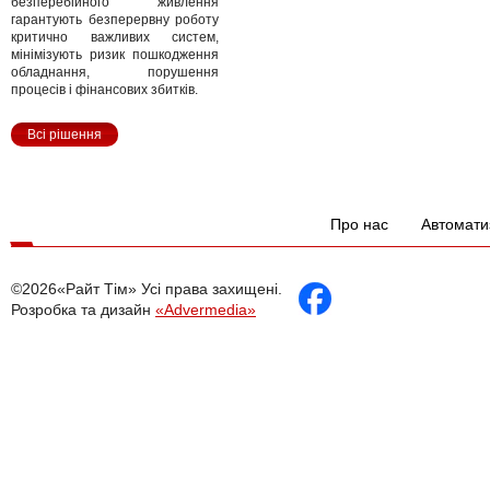
безперебійного живлення
гарантують безперервну роботу
критично важливих систем,
мінімізують ризик пошкодження
обладнання, порушення
процесів і фінансових збитків.
Всі рішення
Про нас
Автомати
©2026«Райт Тім» Усі права захищені.
Розробка та дизайн
«Advermedia»