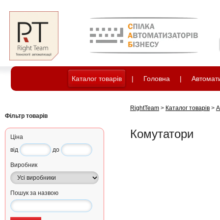
Каталог товарів
|
Головна
|
Автомати
RightTeam
>
Каталог товарів
>
А
Фільтр товарів
Комутатори
Ціна
від
до
Виробник
Пошук за назвою