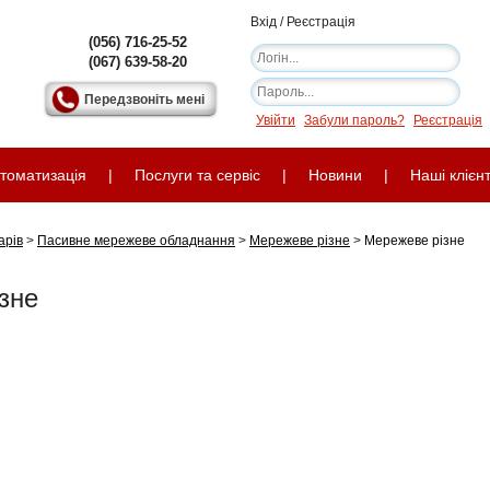
Вхід / Реєстрація
(056) 716-25-52
(067) 639-58-20
Передзвоніть мені
Увійти
Забули пароль?
Реєстрація
томатизація
|
Послуги та сервіс
|
Новини
|
Наші клієн
арів
>
Пасивне мережеве обладнання
>
Мережеве різне
>
Мережеве різне
зне