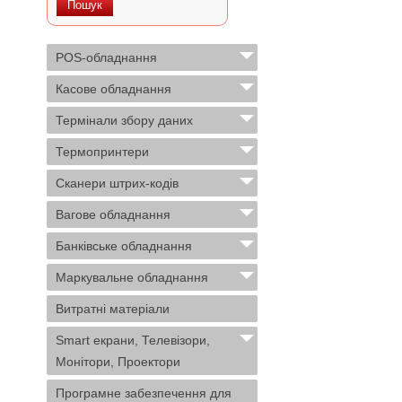
POS-обладнання
Касове обладнання
Термінали збору даних
Термопринтери
Сканери штрих-кодів
Вагове обладнання
Банківське обладнання
Маркувальне обладнання
Витратні матеріали
Smart екрани, Телевізори,
Монітори, Проектори
Програмне забезпечення для