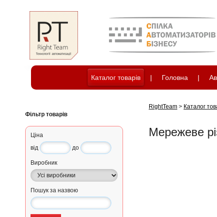
Каталог товарів
|
Головна
|
Ав
RightTeam
>
Каталог тов
Фільтр товарів
Мережеве рі
Ціна
від
до
Виробник
Пошук за назвою