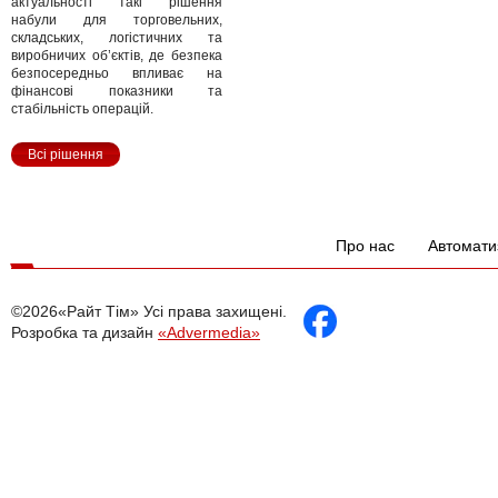
актуальності такі рішення
набули для торговельних,
складських, логістичних та
виробничих об’єктів, де безпека
безпосередньо впливає на
фінансові показники та
стабільність операцій.
Всі рішення
Про нас
Автомати
©2026«Райт Тім» Усі права захищені.
Розробка та дизайн
«Advermedia»