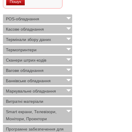
POS-обладнання
Касове обладнання
Термінали збору даних
Термопринтери
Сканери штрих-кодів
Вагове обладнання
Банківське обладнання
Маркувальне обладнання
Витратні матеріали
Smart екрани, Телевізори,
Монітори, Проектори
Програмне забезпечення для