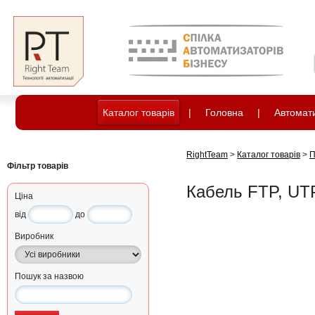
Каталог товарів
|
Головна
|
Автомати
RightTeam
>
Каталог товарів
>
П
Фільтр товарів
Кабель FTP, UT
Ціна
від
до
Виробник
Пошук за назвою